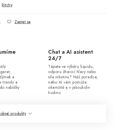
:
Ritchy
k
Zeptat se
zumíme
Chat a AI asistent
24/7
ošly
Tápete ve výběru liquidu,
igaret,
odporu žhavicí hlavy nebo
 dýmek a
síle nikotinu? Náš poradce,
 trendy a
nebo AI vám pomůže
 do nabídky
okamžitě a v jakoukoliv
hodinu.
obné produkty