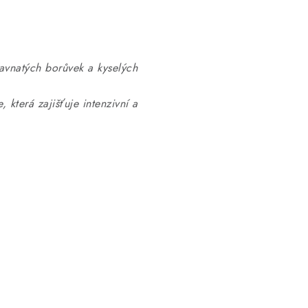
ťavnatých borůvek a kyselých
erá zajišťuje intenzivní a