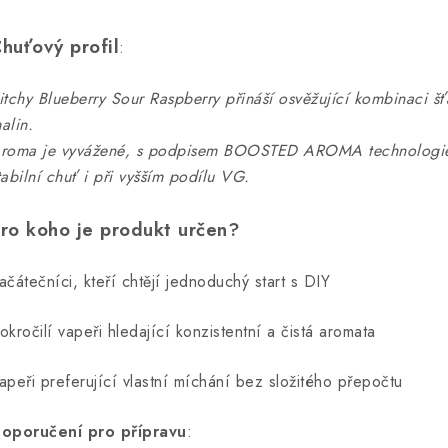
huťový profil
:
itchy Blueberry Sour Raspberry přináší osvěžující kombinaci š
alin.
roma je vyvážené, s podpisem BOOSTED AROMA technologie, kt
tabilní chuť i při vyšším podílu VG.
ro koho je produkt určen?
ačátečníci, kteří chtějí jednoduchý start s DIY
okročilí vapeři hledající konzistentní a čistá aromata
apeři preferující vlastní míchání bez složitého přepočtu
oporučení pro přípravu
: