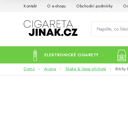
Přejít
Kontakt
O e-shopu
Obchodní podmínky
Oc
na
obsah
ELEKTRONICKÉ CIGARETY
Domů
Aroma
Shake & Vape příchutě
Ritchy
P
o
s
t