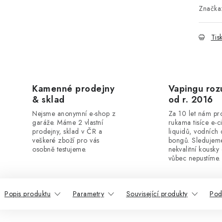
Značka
Tis
Kamenné prodejny
Vapingu ro
& sklad
od r. 2016
Nejsme anonymní e-shop z
Za 10 let nám pr
garáže. Máme 2 vlastní
rukama tisíce e-c
prodejny, sklad v ČR a
liquidů, vodních
veškeré zboží pro vás
bongů. Sledujeme
osobně testujeme.
nekvalitní kousky
vůbec nepustíme.
Popis produktu
Parametry
Související produkty
Pod