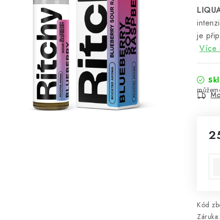
LIQU
intenz
je při
Více 
Sk
Mo
2
Mě
Kód zbo
Záruka
: