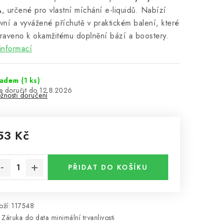
A
, určené pro vlastní míchání e-liquidů. Nabízí
ivní a vyvážené příchutě v praktickém balení, které
praveno k okamžitému doplnění bází a boostery.
informací
ladem
(
1 ks
)
12.8.2026
žnosti doručení
53 Kč
rná cena:
PŘIDAT DO KOŠÍKU
ží:
117548
Záruka do data minimální trvanlivosti