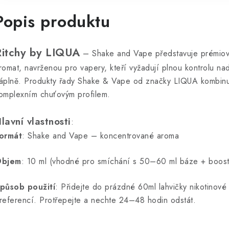
Popis produktu
Ritchy by LIQUA
– Shake and Vape představuje prémiov
romat, navrženou pro vapery, kteří vyžadují plnou kontrolu nad
áplně. Produkty řady Shake & Vape od značky LIQUA kombinu
omplexním chuťovým profilem.
lavní vlastnosti
:
ormát
: Shake and Vape – koncentrované aroma
bjem
: 10 ml (vhodné pro smíchání s 50–60 ml báze + boos
působ použití
: Přidejte do prázdné 60ml lahvičky nikotinové
referencí. Protřepejte a nechte 24–48 hodin odstát.