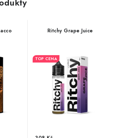
rodukty
bacco
Ritchy Grape Juice
TOP CENA
308 Kč