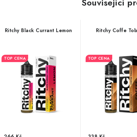
Související p
Ritchy Black Currant Lemon
Ritchy Coffe To
TOP CENA
TOP CENA
266 Kč
338 Kč