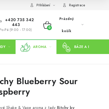
Přihlášení
Registrace
Prázdný
+420 735 342
443
NÁKUPNÍ
Po-Pá (9:00 - 17:00)
košík
KOŠÍK
IDY
AROMA
BÁZE A BOOSTERY
tchy Blueberry Sour
spberry
ové Shake & Vape aroma z řady
Ritchy by