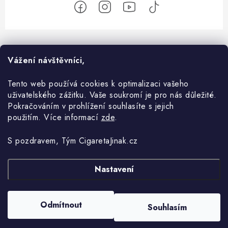
Z
á
O nás
Vážení návštěvníci,
p
a
Kontakt
Tento web používá cookies k optimalizaci vašeho
Vše o nákupu
t
uživatelského zážitku. Vaše soukromí je pro nás důležité.
O e-shopu
í
Komunikace
Pokračováním v prohlížení souhlasíte s jejich
Blog
použitím. Více informací
zde
.
Obchodní podmínky
Doprava a Platby
Vše o OXVA
Ochrana osobních údajů
S pozdravem, Tým CigaretaJinak.cz
Jak nakupovat
Co je coil (žhavící hlava)?
Nastavení
Copyright 2026
CigaretaJinak.cz
. Všechna práva vyhrazena.
Upravit nastavení
Reklamace a vracení zboží
cookies
Co je MTL a DL?
Vytvořil Shoptet
Odmítnout
Souhlasím
Jak vybrat liquid?
Odstoupit od smlouvy