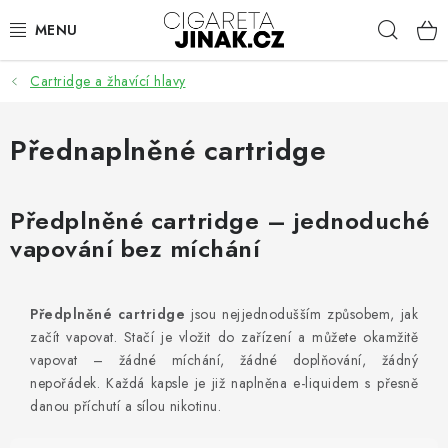
Přejít
Hleda
na
obsah
Cartridge a žhavící hlavy
ELEKTRONICKÉ CIGARETY
Přednaplněné cartridge
CARTRIDGE A ŽHAVÍCÍ HLAVY
Předplněné cartridge – jednoduché
HOTOVÉ LIQUIDY
vapování bez míchání
AROMA
Předplněné cartridge
jsou nejjednodušším způsobem, jak
začít vapovat. Stačí je vložit do zařízení a můžete okamžitě
vapovat – žádné míchání, žádné doplňování, žádný
nepořádek. Každá kapsle je již naplněna e-liquidem s přesně
BÁZE A BOOSTERY
danou příchutí a sílou nikotinu.