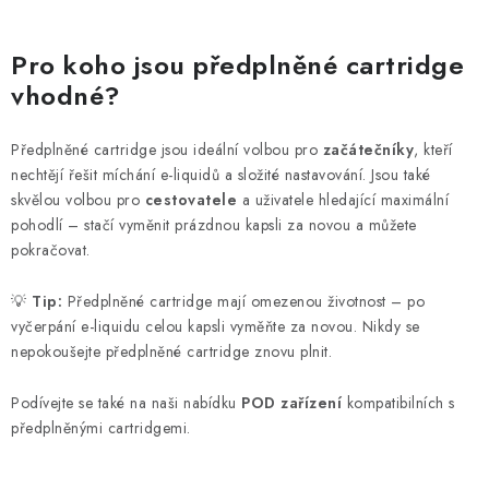
O
v
Pro koho jsou předplněné cartridge
l
vhodné?
á
d
Předplněné cartridge jsou ideální volbou pro
začátečníky
, kteří
a
nechtějí řešit míchání e-liquidů a složité nastavování. Jsou také
c
skvělou volbou pro
cestovatele
a uživatele hledající maximální
í
pohodlí – stačí vyměnit prázdnou kapsli za novou a můžete
p
pokračovat.
r
💡
Tip:
Předplněné cartridge mají omezenou životnost – po
v
vyčerpání e-liquidu celou kapsli vyměňte za novou. Nikdy se
k
nepokoušejte předplněné cartridge znovu plnit.
y
v
Podívejte se také na naši nabídku
POD zařízení
kompatibilních s
ý
předplněnými cartridgemi.
p
i