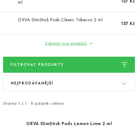
157 Kč
ml
OXVA SlimStick Pods Classic Tobacco 2 ml
157 Kč
Zobrazit více produktů
FILTROVAT PRODUKTY
V
Ř
NEJPRODÁVANĚJŠÍ
ý
a
p
z
i
e
Stránka
1
z
1
-
8
položek celkem
s
n
p
í
OXVA SlimStick Pods Lemon Lime 2 ml
r
p