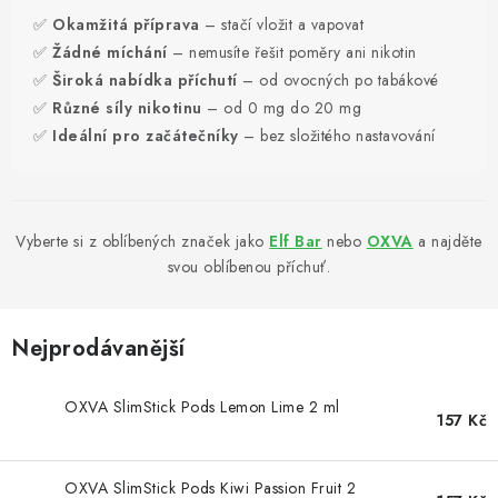
PŘÍSLUŠENSTVÍ A OSTATNÍ
✅
Okamžitá příprava
– stačí vložit a vapovat
✅
Žádné míchání
– nemusíte řešit poměry ani nikotin
Kontakt
O e-shopu
Obchodní podmínky
✅
Široká nabídka příchutí
– od ovocných po tabákové
Ochrana osobních údajů
✅
Různé síly nikotinu
– od 0 mg do 20 mg
✅
Ideální pro začátečníky
– bez složitého nastavování
Vyberte si z oblíbených značek jako
Elf Bar
nebo
OXVA
a najděte
svou oblíbenou příchuť.
Nejprodávanější
OXVA SlimStick Pods Lemon Lime 2 ml
157 Kč
OXVA SlimStick Pods Kiwi Passion Fruit 2