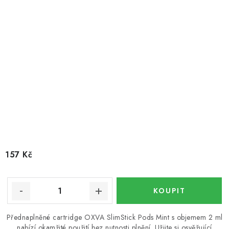
157 Kč
Přednaplněné cartridge OXVA SlimStick Pods Mint s objemem 2 ml
nabízí okamžité použití bez nutnosti plnění. Užijte si osvěžující