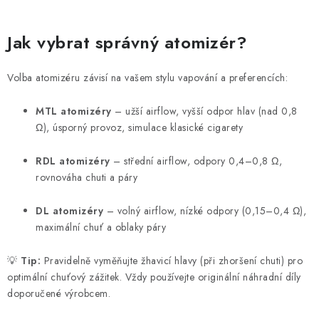
Jak vybrat správný atomizér?
Volba atomizéru závisí na vašem stylu vapování a preferencích:
MTL atomizéry
– užší airflow, vyšší odpor hlav (nad 0,8
Ω), úsporný provoz, simulace klasické cigarety
RDL atomizéry
– střední airflow, odpory 0,4–0,8 Ω,
rovnováha chuti a páry
DL atomizéry
– volný airflow, nízké odpory (0,15–0,4 Ω),
maximální chuť a oblaky páry
💡
Tip:
Pravidelně vyměňujte žhavicí hlavy (při zhoršení chuti) pro
optimální chuťový zážitek. Vždy používejte originální náhradní díly
doporučené výrobcem.