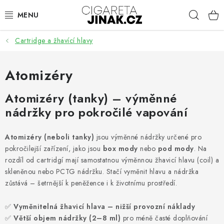
Přejít
Hleda
na
obsah
Cartridge a žhavící hlavy
ELEKTRONICKÉ CIGARETY
Atomizéry
CARTRIDGE A ŽHAVÍCÍ HLAVY
Atomizéry (tanky) – výměnné
nádržky pro pokročilé vapování
HOTOVÉ LIQUIDY
Atomizéry (neboli tanky)
jsou výměnné nádržky určené pro
pokročilejší zařízení, jako jsou
box mody
nebo
pod mody
. Na
AROMA
rozdíl od cartridgí mají samostatnou výměnnou žhavicí hlavu (coil) a
skleněnou nebo PCTG nádržku. Stačí vyměnit hlavu a nádržka
zůstává – šetrnější k peněžence i k životnímu prostředí.
BÁZE A BOOSTERY
✅
Vyměnitelná žhavicí hlava – nižší provozní náklady
✅
Větší objem nádržky (2–8 ml)
pro méně časté doplňování