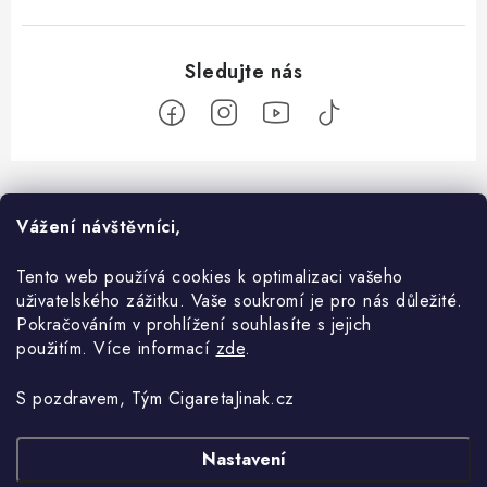
Z
á
O nás
Vážení návštěvníci,
p
a
Kontakt
Tento web používá cookies k optimalizaci vašeho
Vše o nákupu
t
uživatelského zážitku. Vaše soukromí je pro nás důležité.
O e-shopu
í
Komunikace
Pokračováním v prohlížení souhlasíte s jejich
Blog
použitím. Více informací
zde
.
Obchodní podmínky
Doprava a Platby
Vše o OXVA
Ochrana osobních údajů
S pozdravem, Tým CigaretaJinak.cz
Jak nakupovat
Co je coil (žhavící hlava)?
Nastavení
Copyright 2026
CigaretaJinak.cz
. Všechna práva vyhrazena.
Upravit nastavení
Reklamace a vracení zboží
cookies
Co je MTL a DL?