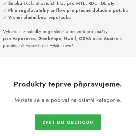
PŘÍSLUŠENSTVÍ A OSTATNÍ
✅
Široká škála žhavicích hlav pro MTL, RDL i DL styl
✅
Plně regulovatelný airflow pro přesné doladění potahu
✅
Vrchní plnění bez nepořádku
Kontakt
O e-shopu
Obchodní podmínky
Ochrana osobních údajů
Vyberte si z nabídky originálních atomizérů pro značky
jako
Vaporesso, GeekVape, Uwell, OXVA
nebo
Aspire
a
posuňte své vapování na vyšší úroveň.
Produkty teprve připravujeme.
Můžete se ale podívat na ostatní kategorie.
ZPĚT DO OBCHODU