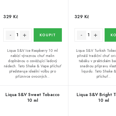
329 Kč
329 Kč
Liqua S&V Ice Raspberry 10 ml
Liqua S&V Turkish Toba
nabízí výraznou chuť malin
přináší tradiční chuť or
doplněnou o osvěžující ledový
tabáku v praktickém ba
nádech. Tato Shake & Vape příchuť
snadnou přípravu vlast
představuje ideální volbu pro
liquidu. Tato Shake 
příznivce ovocných...
příchuť...
Liqua S&V Sweet Tobacco
Liqua S&V Bright 
10 ml
10 ml