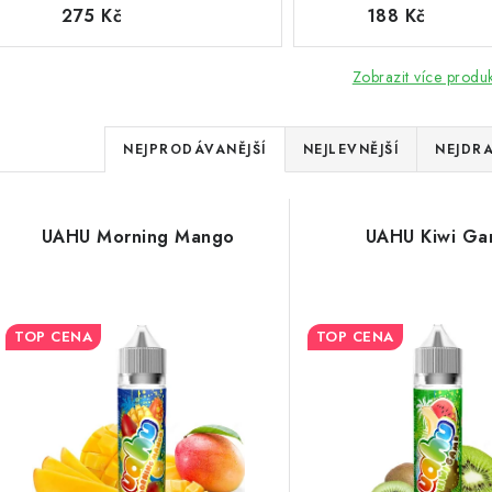
275 Kč
188 Kč
Zobrazit více produ
Ř
NEJPRODÁVANĚJŠÍ
NEJLEVNĚJŠÍ
NEJDRA
a
V
z
UAHU Morning Mango
UAHU Kiwi G
ý
e
p
n
TOP CENA
TOP CENA
í
s
p
p
r
r
o