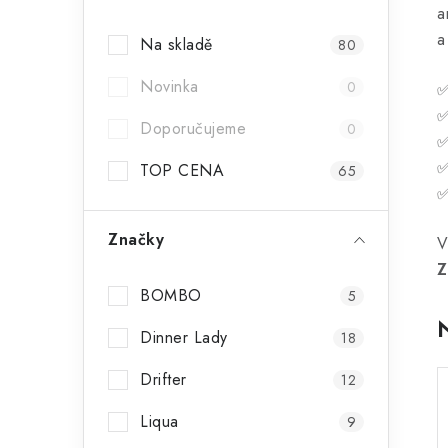
a
a
a
Na skladě
80
n
Novinka
n
0
í
Doporučujeme
0
p
TOP CENA
65
a
Značky
n
V
Z
e
BOMBO
5
l
Dinner Lady
18
Drifter
12
Liqua
9