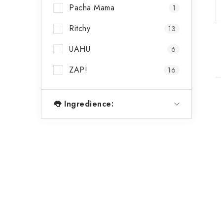
Pacha Mama
1
Ritchy
13
UAHU
6
ZAP!
16
👅 Ingredience:
i