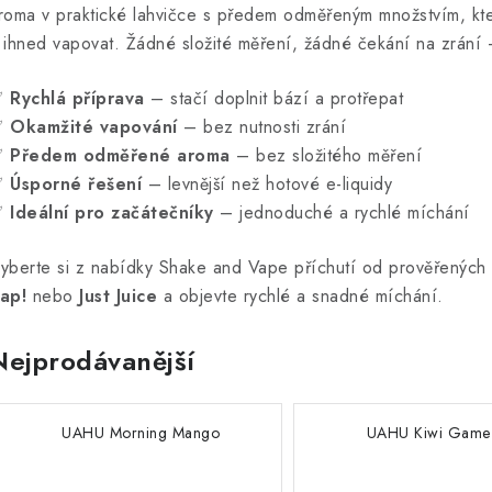
roma v praktické lahvičce s předem odměřeným množstvím, kte
 ihned vapovat. Žádné složité měření, žádné čekání na zrání –
✅
Rychlá příprava
– stačí doplnit bází a protřepat
✅
Okamžité vapování
– bez nutnosti zrání
✅
Předem odměřené aroma
– bez složitého měření
✅
Úsporné řešení
– levnější než hotové e-liquidy
✅
Ideální pro začátečníky
– jednoduché a rychlé míchání
yberte si z nabídky Shake and Vape příchutí od prověřených
ap!
nebo
Just Juice
a objevte rychlé a snadné míchání.
Nejprodávanější
UAHU Morning Mango
UAHU Kiwi Game