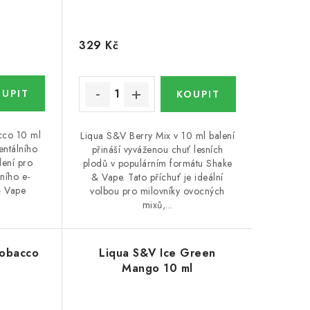
329 Kč
cco 10 ml
Liqua S&V Berry Mix v 10 ml balení
ientálního
přináší vyváženou chuť lesních
lení pro
plodů v populárním formátu Shake
ního e-
& Vape. Tato příchuť je ideální
& Vape
volbou pro milovníky ovocných
mixů,...
Tobacco
Liqua S&V Ice Green
Mango 10 ml