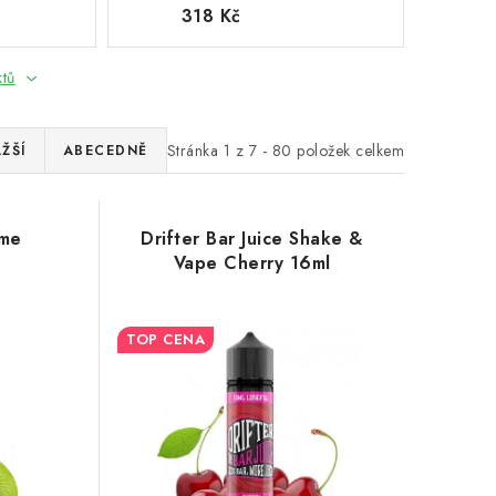
318 Kč
ktů
Stránka
1
z
7
-
80
položek celkem
ŽŠÍ
ABECEDNĚ
ame
Drifter Bar Juice Shake &
Vape Cherry 16ml
TOP CENA