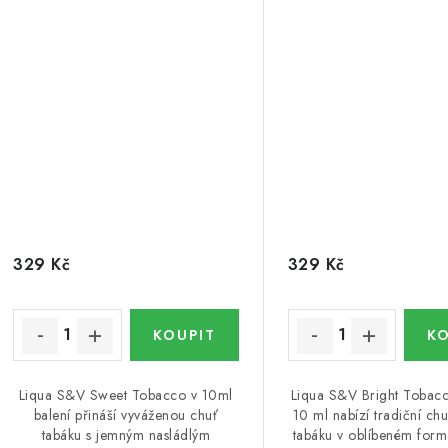
329 Kč
329 Kč
Liqua S&V Sweet Tobacco v 10ml
Liqua S&V Bright Tobacc
balení přináší vyváženou chuť
10 ml nabízí tradiční chu
tabáku s jemným nasládlým
tabáku v oblíbeném form