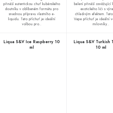
přináší autentickou chuť kubánského
balení přináší osvěžující
doutníku v oblíbeném formátu pro
exotického liči s vý
snadnou přípravu vlastního e-
chladivým efektem. Tat
liquidu. Tato příchuť je ideální
Vape příchuť je ideální 
volbou pro...
milovníky...
Liqua S&V Ice Raspberry 10
Liqua S&V Turkish
ml
10 ml