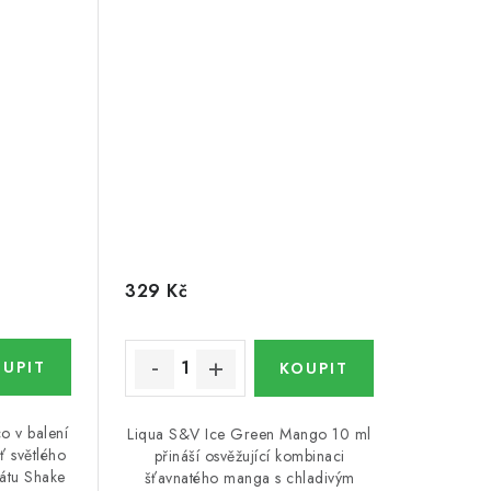
329 Kč
o v balení
Liqua S&V Ice Green Mango 10 ml
ť světlého
přináší osvěžující kombinaci
átu Shake
šťavnatého manga s chladivým