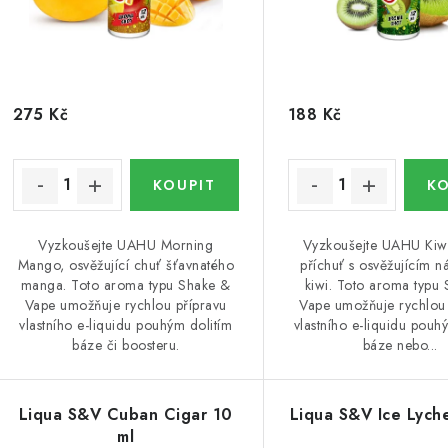
o
d
d
u
u
k
275 Kč
188 Kč
k
t
ů
ů
Vyzkoušejte UAHU Morning
Vyzkoušejte UAHU Kiw
Mango, osvěžující chuť šťavnatého
příchuť s osvěžujícím 
manga. Toto aroma typu Shake &
kiwi. Toto aroma typu
Vape umožňuje rychlou přípravu
Vape umožňuje rychlou 
vlastního e-liquidu pouhým dolitím
vlastního e-liquidu pouh
báze či boosteru.
báze nebo...
Liqua S&V Cuban Cigar 10
Liqua S&V Ice Lych
ml