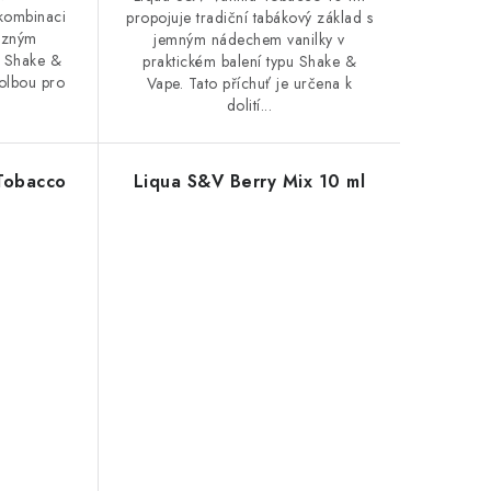
 kombinaci
propojuje tradiční tabákový základ s
razným
jemným nádechem vanilky v
o Shake &
praktickém balení typu Shake &
volbou pro
Vape. Tato příchuť je určena k
dolití...
 Tobacco
Liqua S&V Berry Mix 10 ml