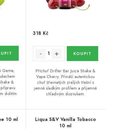
318 Kč
i Game,
Příchuť Drifter Bar Juice Shake &
nádechem
Vape Cherry. Přináší autentickou
 Shake &
chuť šťavnatých zralých třešní s
přípravu
jemně sladkým profilem a příjemně
ým dolitím
chladivým dozvukem.
ee 10 ml
Liqua S&V Vanilla Tobacco
10 ml