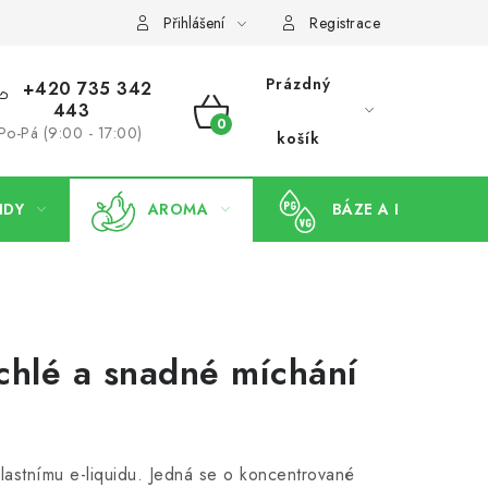
Přihlášení
Registrace
Prázdný
+420 735 342
443
NÁKUPNÍ
Po-Pá (9:00 - 17:00)
košík
KOŠÍK
IDY
AROMA
BÁZE A BOOSTERY
chlé a snadné míchání
vlastnímu e-liquidu. Jedná se o koncentrované