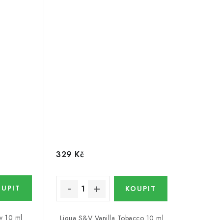
329 Kč
v 10 ml
Liqua S&V Vanilla Tobacco 10 ml