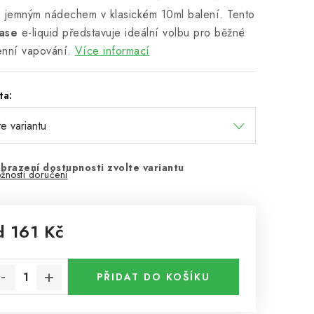
 jemným nádechem v klasickém 10ml balení. Tento
ase
e-liquid představuje ideální volbu pro běžné
nní vapování.
Více informací
ta:
brazení dostupnosti zvolte variantu
žnosti doručení
d
161 Kč
rná cena:
PŘIDAT DO KOŠÍKU