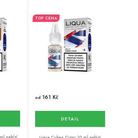
TOP CENA
161 Kč
od
ml nabízí
Liqua Cuban Cigar 10 ml nabízí