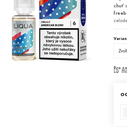
chuť
s
freeb
celode
Varian
Pro zo
Mo
o
Mě