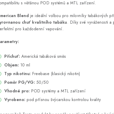
ompatibilitu s většinou POD systémů a MTL zařízení.
merican Blend
je ideální volbou pro milovníky tabákových pří
yrovnanou chuť kvalitního tabáku
. Díky své vyváženosti a
erfektní pro každodenní vapování.
arametry:
Příchuť:
Americká tabáková směs
Objem:
10 ml
Typ nikotinu:
Freebase (klasický nikotin)
Poměr PG/VG:
50/50
Vhodné pro:
POD systémy a MTL zařízení
Vyrobeno:
pod přísnou švýcarskou kontrolou kvality