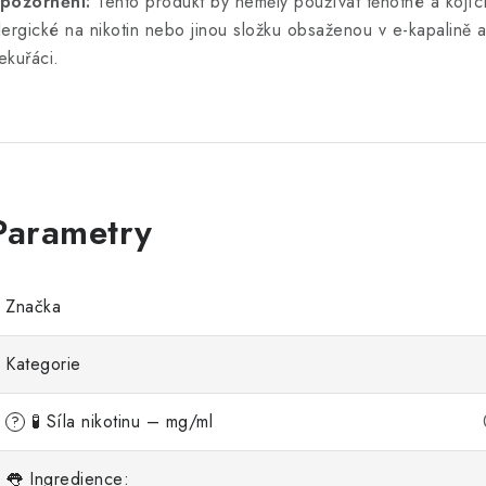
pozornění:
Tento produkt by neměly používat těhotné a kojící
lergické na nikotin nebo jinou složku obsaženou v e-kapalině 
ekuřáci.
Značka
Kategorie
🧪 Síla nikotinu – mg/ml
?
👅 Ingredience: