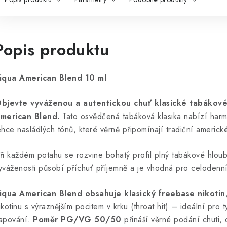
Popis produktu
iqua American Blend 10 ml
bjevte vyváženou a autentickou chuť klasické tabákové 
merican Blend.
Tato osvědčená tabáková klasika nabízí har
ehce nasládlých tónů, které věrně připomínají tradiční americk
ři každém potahu se rozvine bohatý profil plný tabákové hlou
yváženosti působí příchuť příjemně a je vhodná pro celodenn
iqua American Blend obsahuje klasický freebase nikotin
ikotinu s výraznějším pocitem v krku (throat hit) – ideální pro ty
apování.
Poměr PG/VG 50/50
přináší věrné podání chuti, 