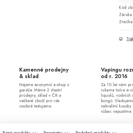
Kód zbo
Záruka
:
Značka
Tis
Kamenné prodejny
Vapingu ro
& sklad
od r. 2016
Nejsme anonymní e-shop z
Za 10 let nám pr
garáže. Máme 2 vlastní
rukama tisíce e-c
prodejny, sklad v ČR a
liquidů, vodních
veškeré zboží pro vás
bongů. Sledujeme
osobně testujeme.
nekvalitní kousky
vůbec nepustíme.
Popis produktu
Parametry
Podobné produkty