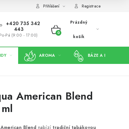
Přihlášení
Registrace
Prázdný
+420 735 342
443
NÁKUPNÍ
Po-Pá (9:00 - 17:00)
košík
KOŠÍK
IDY
AROMA
BÁZE A BOOSTERY
qua American Blend
 ml
 American Blend
nabízí
tradiční tabákovou