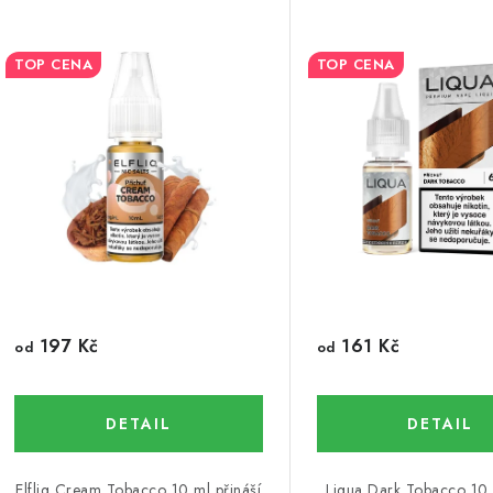
TOP CENA
TOP CENA
197 Kč
161 Kč
od
od
Elfliq Cream Tobacco 10 ml přináší
Liqua Dark Tobacco 10 