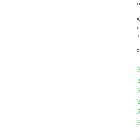
k
A
v
p
P