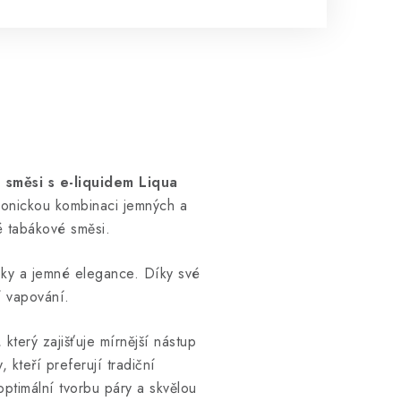
směsi s e-liquidem Liqua
monickou kombinaci jemných a
é tabákové směsi.
bky a jemné elegance. Díky své
í vapování.
, který zajišťuje mírnější nástup
, kteří preferují tradiční
optimální tvorbu páry a skvělou