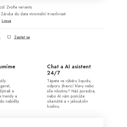
ží:
Zvolte variantu
Záruka do data minimální trvanlivosti
:
Liqua
k
Zeptat se
zumíme
Chat a AI asistent
24/7
ošly
Tápete ve výběru liquidu,
igaret,
odporu žhavicí hlavy nebo
 dýmek a
síle nikotinu? Náš poradce,
 trendy a
nebo AI vám pomůže
 do nabídky
okamžitě a v jakoukoliv
hodinu.