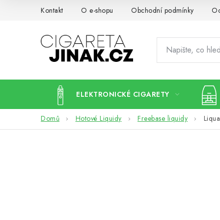
Přejít
Kontakt
O e-shopu
Obchodní podmínky
Oc
na
obsah
ELEKTRONICKÉ CIGARETY
Domů
Hotové Liquidy
Freebase liquidy
Liqu
P
o
s
t