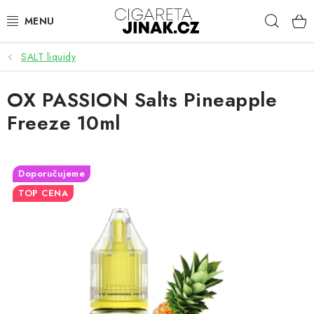
Přejít
Hleda
na
obsah
SALT liquidy
ELEKTRONICKÉ CIGARETY
OX PASSION Salts Pineapple
Freeze 10ml
CARTRIDGE A ŽHAVÍCÍ HLAVY
HOTOVÉ LIQUIDY
Doporučujeme
TOP CENA
AROMA
BÁZE A BOOSTERY