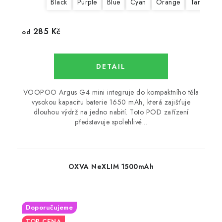
Black
Purple
Blue
Cyan
Orange
Tarnish
285 Kč
od
VOOPOO Argus G4 mini integruje do kompaktního těla
vysokou kapacitu baterie 1650 mAh, která zajišťuje
dlouhou výdrž na jedno nabití. Toto POD zařízení
představuje spolehlivé...
OXVA NeXLIM 1500mAh
Doporučujeme
TOP CENA