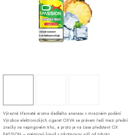
PŘÍSLUŠENSTVÍ A OSTATNÍ
Kontakt
O e-shopu
Obchodní podmínky
Ochrana osobních údajů
Výrazně šťavnaté aroma sladkého ananasu v mrazivém podání.
Výrobce elektronických cigaret OXVA se právem řadí mezi přední
značky na vapingovém trhu, a proto je na čase představit OX
PASSION – prémiový liquid s nikotinovou solí od tohoto