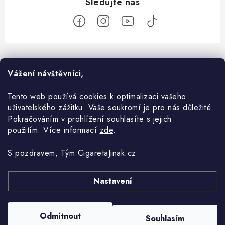
Z
á
O nás
Vážení návštěvníci,
p
a
Kontakt
Tento web používá cookies k optimalizaci vašeho
Vše o nákupu
t
uživatelského zážitku. Vaše soukromí je pro nás důležité.
O e-shopu
í
Komunikace
Pokračováním v prohlížení souhlasíte s jejich
Blog
použitím. Více informací
zde
.
Obchodní podmínky
Doprava a Platby
Vše o OXVA
Ochrana osobních údajů
S pozdravem, Tým CigaretaJinak.cz
Jak nakupovat
Co je coil (žhavící hlava)?
Nastavení
Copyright 2026
CigaretaJinak.cz
. Všechna práva vyhrazena.
Upravit nastavení
Reklamace a vracení zboží
cookies
Co je MTL a DL?
Vytvořil Shoptet
Odmítnout
Souhlasím
Jak vybrat liquid?