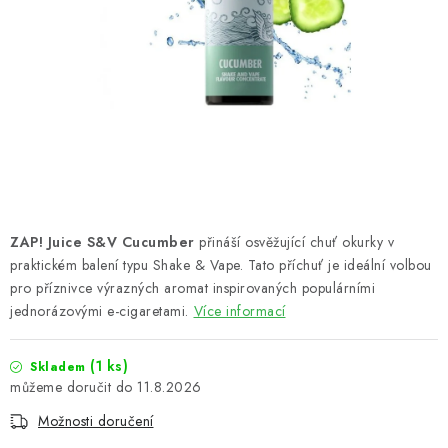
PŘÍSLUŠENSTVÍ A OSTATNÍ
Kontakt
O e-shopu
Obchodní podmínky
Ochrana osobních údajů
ZAP! Juice S&V Cucumber
přináší osvěžující chuť okurky v
praktickém balení typu Shake & Vape. Tato příchuť je ideální volbou
pro příznivce výrazných aromat inspirovaných populárními
jednorázovými e-cigaretami.
Více informací
(
1 ks
)
Skladem
11.8.2026
Možnosti doručení