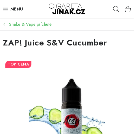
Přejít
Hleda
na
obsah
Shake & Vape příchutě
ELEKTRONICKÉ CIGARETY
ZAP! Juice S&V Cucumber
CARTRIDGE A ŽHAVÍCÍ HLAVY
TOP CENA
HOTOVÉ LIQUIDY
AROMA
BÁZE A BOOSTERY