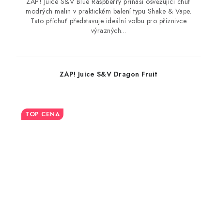
ZAP! Juice S&V Blue Raspberry přináší osvěžující chuť
modrých malin v praktickém balení typu Shake & Vape.
Tato příchuť představuje ideální volbu pro příznivce
výrazných...
ZAP! Juice S&V Dragon Fruit
TOP CENA