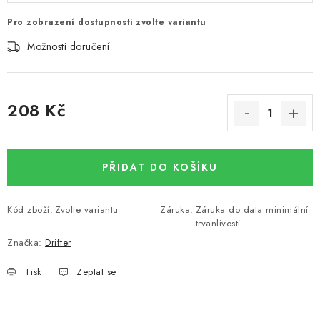
Pro zobrazení dostupnosti zvolte variantu
Možnosti doručení
208 Kč
Měrná cena:
PŘIDAT DO KOŠÍKU
Kód zboží:
Zvolte variantu
Záruka
:
Záruka do data minimální
trvanlivosti
Značka:
Drifter
Tisk
Zeptat se