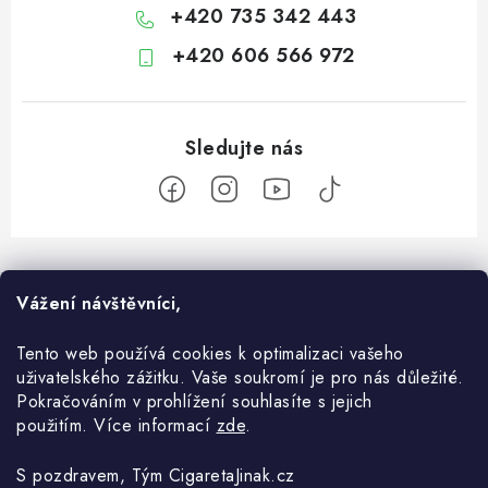
+420 735 342 443
+420 606 566 972
Z
á
O nás
Vážení návštěvníci,
p
a
Kontakt
Tento web používá cookies k optimalizaci vašeho
Vše o nákupu
t
uživatelského zážitku. Vaše soukromí je pro nás důležité.
O e-shopu
í
Komunikace
Pokračováním v prohlížení souhlasíte s jejich
Blog
použitím. Více informací
zde
.
Obchodní podmínky
Doprava a Platby
Vše o OXVA
Ochrana osobních údajů
S pozdravem, Tým CigaretaJinak.cz