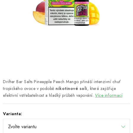
PŘÍSLUŠENSTVÍ A OSTATNÍ
Kontakt
O e-shopu
Obchodní podmínky
Ochrana osobních údajů
Drifter Bar Salts Pineapple Peach Mango přináší intenzivní chuť
tropického ovoce v podobě
nikotinové soli
, která zajišťuje
efektivní vstřebatelnost a hladký průběh vapování.
Více informací
Varianta: