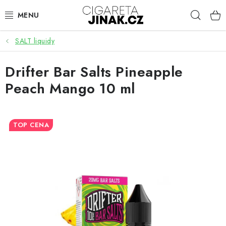
Přejít
Hleda
na
obsah
SALT liquidy
ELEKTRONICKÉ CIGARETY
Drifter Bar Salts Pineapple
Peach Mango 10 ml
CARTRIDGE A ŽHAVÍCÍ HLAVY
HOTOVÉ LIQUIDY
TOP CENA
AROMA
BÁZE A BOOSTERY