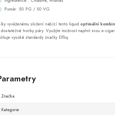
Ingredience:: Chladivé, Ananas
Poměr: 50 PG / 50 VG
íky vyváženému složení nabízí tento liquid
optimální kombin
 dostatečné tvorby páry. Využijte možnost naplnit svou e-ciga
plňuje vysoké standardy značky Elfliq.
Značka
Kategorie