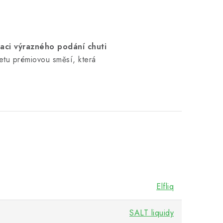
aci výrazného podání chuti
retu prémiovou směsí, která
Elfliq
SALT liquidy