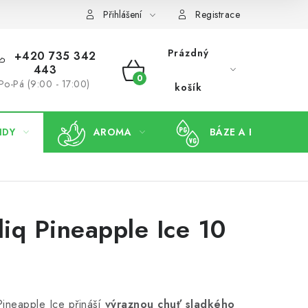
Přihlášení
Registrace
Prázdný
+420 735 342
443
NÁKUPNÍ
Po-Pá (9:00 - 17:00)
košík
KOŠÍK
IDY
AROMA
BÁZE A BOOSTERY
fliq Pineapple Ice 10
 Pineapple Ice přináší
výraznou chuť sladkého