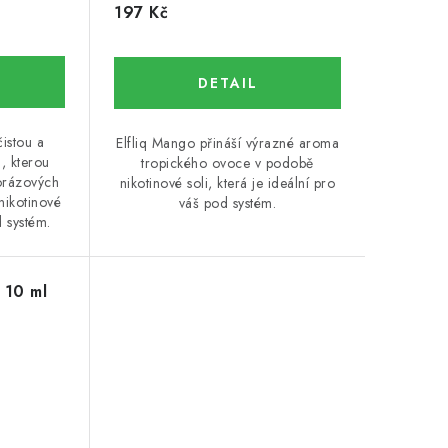
197 Kč
čistou a
Elfliq Mango přináší výrazné aroma
, kterou
tropického ovoce v podobě
orázových
nikotinové soli, která je ideální pro
nikotinové
váš pod systém.
d systém.
 10 ml