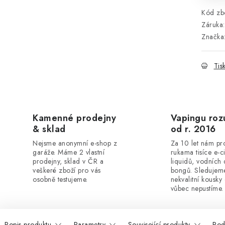
Kód zbo
Záruka
:
Značka
Tis
Kamenné prodejny
Vapingu ro
& sklad
od r. 2016
Nejsme anonymní e-shop z
Za 10 let nám pr
garáže. Máme 2 vlastní
rukama tisíce e-c
prodejny, sklad v ČR a
liquidů, vodních
veškeré zboží pro vás
bongů. Sledujeme
osobně testujeme.
nekvalitní kousky
vůbec nepustíme.
Popis produktu
Parametry
Související produkty
Pod