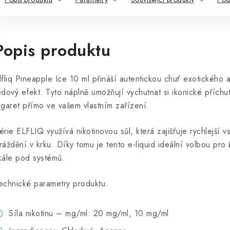
Popis produktu
lfliq Pineapple Ice 10 ml přináší autentickou chuť exotického
edový efekt. Tyto náplně umožňují vychutnat si ikonické příc
igaret přímo ve vašem vlastním zařízení.
érie ELFLIQ využívá nikotinovou sůl, která zajišťuje rychlejší 
ráždění v krku. Díky tomu je tento e-liquid ideální volbou pro
kále pod systémů.
echnické parametry produktu:
Síla nikotinu – mg/ml: 20 mg/ml, 10 mg/ml