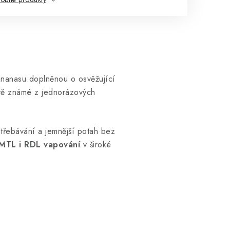
 ananasu doplněnou o osvěžující
hutě známé z jednorázových
vstřebávání a jemnější potah bez
MTL i RDL vapování
v široké