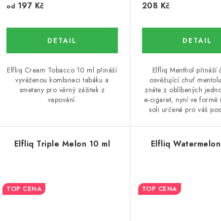
197 Kč
208 Kč
od
Elfliq Cream Tobacco 10 ml přináší
Elfliq Menthol přináší 
vyváženou kombinaci tabáku a
osvěžující chuť mentolu
smetany pro věrný zážitek z
znáte z oblíbených jedn
vapování.
e-cigaret, nyní ve formě 
soli určené pro váš po
Elfliq Triple Melon 10 ml
Elfliq Watermelon
TOP CENA
TOP CENA