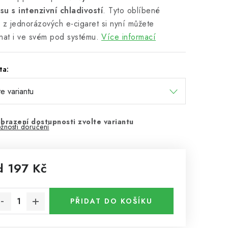
u s intenzivní chladivostí
. Tyto oblíbené
 z jednorázových e-cigaret si nyní můžete
nat i ve svém pod systému.
Více informací
ta:
brazení dostupnosti zvolte variantu
žnosti doručení
d
197 Kč
rná cena:
PŘIDAT DO KOŠÍKU