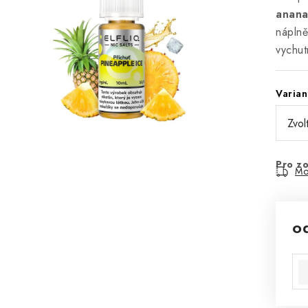
ananas
náplně
vychut
Varian
Pro zo
Mo
o
Mě