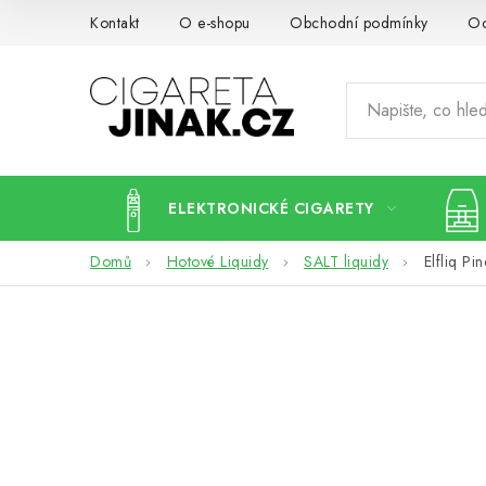
Přejít
Kontakt
O e-shopu
Obchodní podmínky
Oc
na
obsah
ELEKTRONICKÉ CIGARETY
Domů
Hotové Liquidy
SALT liquidy
Elfliq Pi
P
o
s
t