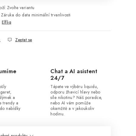
ží:
Zvolte variantu
Záruka do data minimální trvanlivosti
:
Elfliq
k
Zeptat se
zumíme
Chat a AI asistent
24/7
ošly
Tápete ve výběru liquidu,
igaret,
odporu žhavicí hlavy nebo
 dýmek a
síle nikotinu? Náš poradce,
 trendy a
nebo AI vám pomůže
 do nabídky
okamžitě a v jakoukoliv
hodinu.
obné produkty