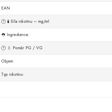
EAN
🧪 Síla nikotinu – mg/ml
?
👅 Ingredience:
💧 Poměr PG / VG
?
Objem:
Typ nikotinu: