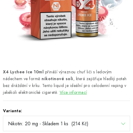
PŘÍSLUŠENSTVÍ A OSTATNÍ
Kontakt
O e-shopu
Obchodní podmínky
Ochrana osobních údajů
X4 Lychee Ice 10ml
přináší výraznou chuť liči s ledovým
nádechem ve formě
nikotinové soli
, která zajišťuje hladký potah
bez dráždění v krku. Tento liquid je ideální pro celodenní vaping v
jakékoli elektronické cigaretě.
Více informací
Varianta: