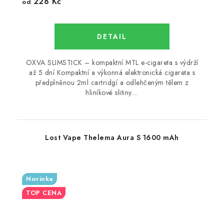
228 Kč
od
OXVA SLIMSTICK – kompaktní MTL e-cigareta s výdrží
až 5 dní Kompaktní a výkonná elektronická cigareta s
předplněnou 2ml cartridgí a odlehčeným tělem z
hliníkové slitiny....
Lost Vape Thelema Aura S 1600 mAh
Novinka
TOP CENA