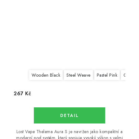
Wooden Black
Steel Weave
Pastel Pink
Ocean 
267 Kč
Lost Vape Thelema Aura S je navržen jako kompaktní a
moderní pod systém, který spojuje vysoký výkon s velmi