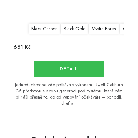
Black Carbon
Black Gold
Mystic Forest
Orange 
661 Kč
Jednoduchost se zde potkává s výkonem. Uwell Caliburn
G5 představuje novou generaci pod systému, která vám
přináší přesně to, co od vapování očekáváte – pohodlí,
chuť a...