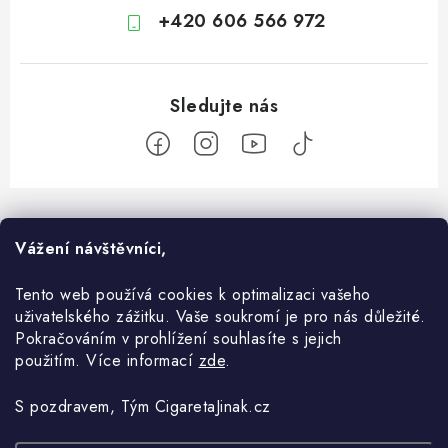
+420 606 566 972
Z
á
O nás
Vážení návštěvníci,
p
a
Kontakt
Tento web používá cookies k optimalizaci vašeho
Vše o nákupu
t
uživatelského zážitku. Vaše soukromí je pro nás důležité.
O e-shopu
í
Komunikace
Pokračováním v prohlížení souhlasíte s jejich
Blog
použitím. Více informací
zde
.
Obchodní podmínky
Doprava a Platby
Vše o OXVA
Ochrana osobních údajů
S pozdravem, Tým CigaretaJinak.cz
Jak nakupovat
Co je coil (žhavící hlava)?