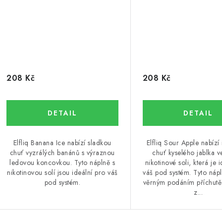
208 Kč
208 Kč
Elfliq Banana Ice nabízí sladkou
Elfliq Sour Apple nabízí 
chuť vyzrálých banánů s výraznou
chuť kyselého jablka 
ledovou koncovkou. Tyto náplně s
nikotinové soli, která je 
nikotinovou solí jsou ideální pro váš
váš pod systém. Tyto nápl
pod systém.
věrným podáním příchutě,
z...