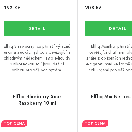
u
k
193 Kč
208 Kč
k
t
ů
ů
Elfliq Strawberry Ice přináší výrazné
Elfliq Menthol přináší 
aroma sladkých jahod s osvěžujícím
osvěžující chuť mentolu
chladivým nádechem. Tyto e-liquidy
znáte z oblíbených jedn
s nikotinovou solí jsou ideální
e-cigaret, nyní ve formě 
volbou pro váš pod systém.
soli určené pro váš po
Elfliq Blueberry Sour
Elfliq Mix Berries
Raspberry 10 ml
TOP CENA
TOP CENA