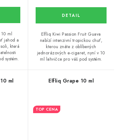
i 10 ml
Elfliq Kiwi Passion Fruit Guava
ť jahod a
nabízí intenzivní tropickou chuť,
soli, která
kterou znáte z oblíbených
atelnosti
jednorázových e-cigaret, nyní v 10
od systém.
ml lahvičce pro váš pod systém.
 10 ml
Elfliq Grape 10 ml
TOP CENA