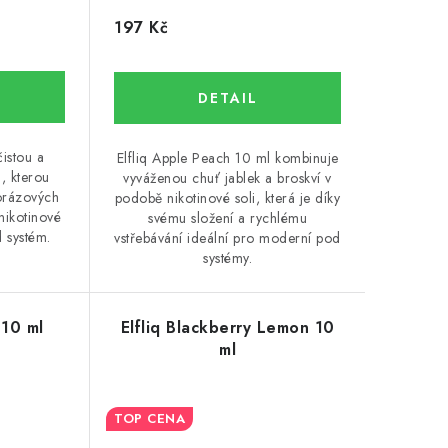
197 Kč
čistou a
Elfliq Apple Peach 10 ml kombinuje
, kterou
vyváženou chuť jablek a broskví v
orázových
podobě nikotinové soli, která je díky
nikotinové
svému složení a rychlému
d systém.
vstřebávání ideální pro moderní pod
systémy.
 10 ml
Elfliq Blackberry Lemon 10
ml
TOP CENA