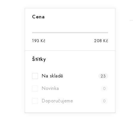
P
Cena
o
s
193
Kč
208
Kč
t
r
Štítky
i
a
Na skladě
23
n
Novinka
n
0
í
Doporučujeme
0
p
a