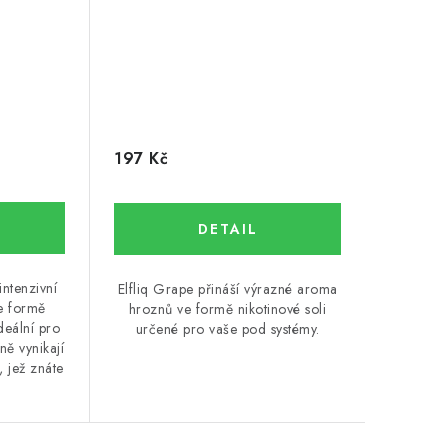
197 Kč
intenzivní
Elfliq Grape přináší výrazné aroma
ve formě
hroznů ve formě nikotinové soli
ideální pro
určené pro vaše pod systémy.
ně vynikají
 jež znáte