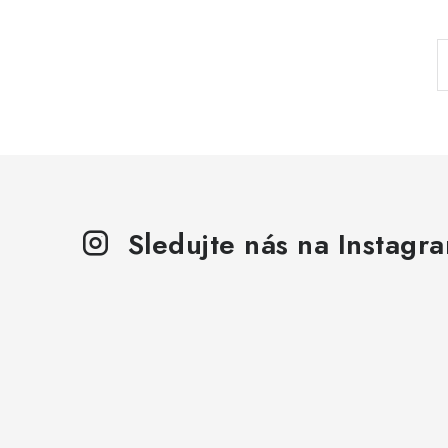
l
Sledujte nás na Instagr
í
r