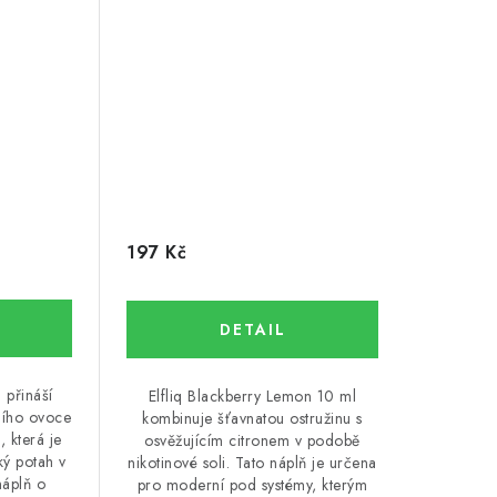
197 Kč
l přináší
Elfliq Blackberry Lemon 10 ml
ního ovoce
kombinuje šťavnatou ostružinu s
, která je
osvěžujícím citronem v podobě
ký potah v
nikotinové soli. Tato náplň je určena
náplň o
pro moderní pod systémy, kterým