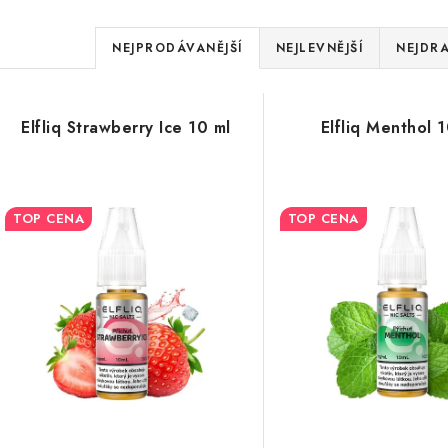
Ř
NEJPRODÁVANĚJŠÍ
NEJLEVNĚJŠÍ
NEJDRA
a
V
z
Elfliq Strawberry Ice 10 ml
Elfliq Menthol 
ý
e
p
n
TOP CENA
TOP CENA
í
s
p
p
r
r
o
o
d
d
u