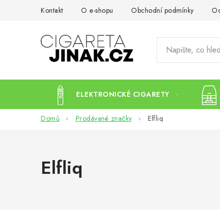
Přejít
Kontakt
O e-shopu
Obchodní podmínky
Oc
na
obsah
ELEKTRONICKÉ CIGARETY
Domů
Prodávané značky
Elfliq
Elfliq