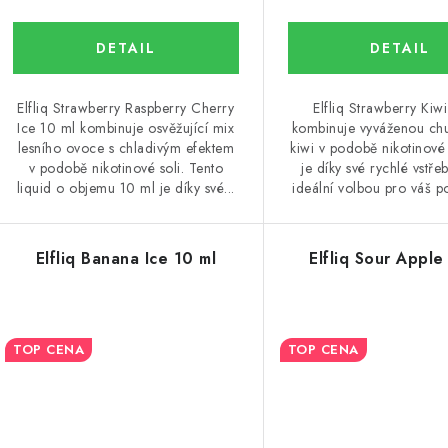
Elfliq Strawberry Raspberry Cherry
Elfliq Strawberry Kiw
Ice 10 ml kombinuje osvěžující mix
kombinuje vyváženou chu
lesního ovoce s chladivým efektem
kiwi v podobě nikotinové 
v podobě nikotinové soli. Tento
je díky své rychlé vstřeb
liquid o objemu 10 ml je díky své...
ideální volbou pro váš p
Elfliq Banana Ice 10 ml
Elfliq Sour Apple
TOP CENA
TOP CENA